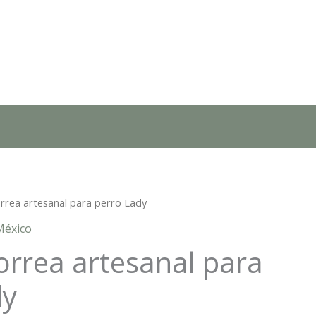
orrea artesanal para perro Lady
México
correa artesanal para
dy