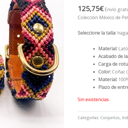
125,75
€
Envío grat
Colección México de Pe
Seleccione la talla:
haga 
Material:
Lató
Acabado de la 
Carga de rotu
Color:
Coñac (
Material:
100%
Plazo de entr
Sin existencias
Categorías:
Conjuntos
,
In