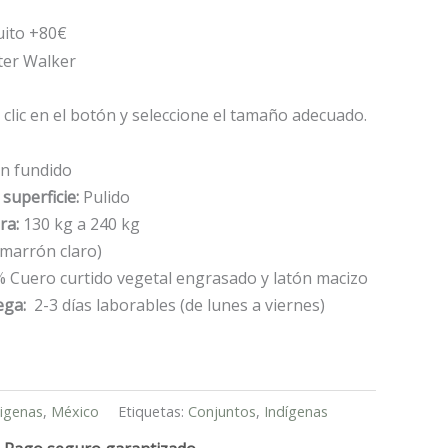
uito +80€
ter Walker
clic en el botón y seleccione el tamaño adecuado.
n fundido
superficie:
Pulido
ra:
130 kg a 240 kg
marrón claro)
 Cuero curtido vegetal engrasado y latón macizo
ega:
2-3 días laborables (de lunes a viernes)
digenas
,
México
Etiquetas:
Conjuntos
,
Indígenas