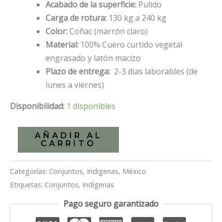
Acabado de la superficie:
Pulido
Carga de rotura:
130 kg a 240 kg
Color:
Coñac (marrón claro)
Material:
100% Cuero curtido vegetal
engrasado y latón macizo
Plazo de entrega:
2-3 días laborables (de
lunes a viernes)
Disponibilidad:
1 disponibles
Collar
AÑADIR AL
CARRITO
y
correa
Categorías:
Conjuntos
,
Indigenas
,
México
artesanal
Etiquetas:
Conjuntos
,
Indígenas
para
perro
Pago seguro garantizado
Claire