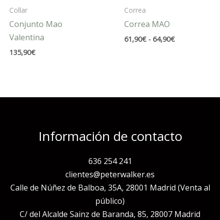
Collar
Correa
Conjunto Mao
Correa MAO
Valentina
Rango
61,90
€
-
64,90
€
de
135,90
€
precios:
desde
61,90€
hasta
64,90€
Información de contacto
636 254 241
clientes@peterwalker.es
Calle de Núñez de Balboa, 35A, 28001 Madrid (Venta al
público)
C/ del Alcalde Sainz de Baranda, 85, 28007 Madrid