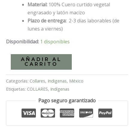
Material:
100% Cuero curtido vegetal
engrasado y latón macizo
Plazo de entrega:
2-3 días laborables (de
lunes a viernes)
Disponibilidad:
1 disponibles
Collar
AÑADIR AL
CARRITO
artesanal
para
Categorías:
Collares
,
Indigenas
,
México
perro
Etiquetas:
COLLARES
,
Indígenas
Jaen
cantidad
Pago seguro garantizado