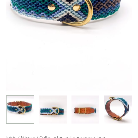
Inicio
/
México
/ Collar artesanal para perro Jaen