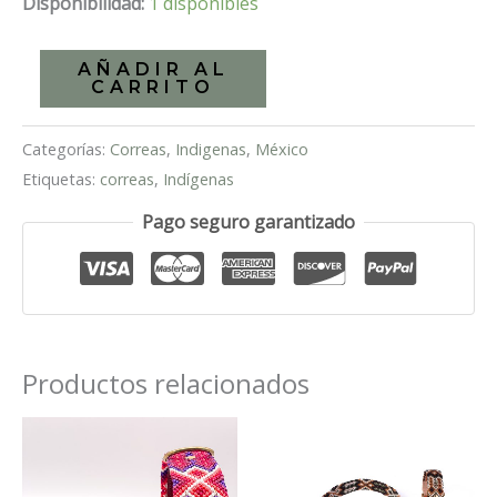
Disponibilidad:
1 disponibles
Correa
AÑADIR AL
CARRITO
artesanal
para
Categorías:
Correas
,
Indigenas
,
México
perro
Etiquetas:
correas
,
Indígenas
Bombay
cantidad
Pago seguro garantizado
Productos relacionados