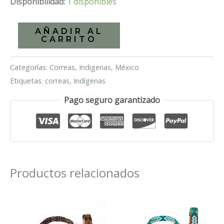
Disponibilidad:
1 disponibles
Correa
AÑADIR AL
CARRITO
artesanal
para
Categorías:
Correas
,
Indigenas
,
México
perro
Etiquetas:
correas
,
Indígenas
Bermudas
cantidad
Pago seguro garantizado
Productos relacionados